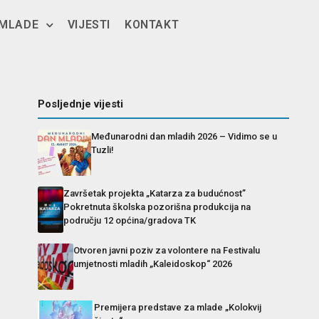
 MLADE
VIJESTI
KONTAKT
Posljednje vijesti
Međunarodni dan mladih 2026 – Vidimo se u
Tuzli!
Završetak projekta „Katarza za budućnost”
Pokretnuta školska pozorišna produkcija na
području 12 općina/gradova TK
Otvoren javni poziv za volontere na Festivalu
umjetnosti mladih „Kaleidoskop“ 2026
Premijera predstave za mlade „Kolokvij