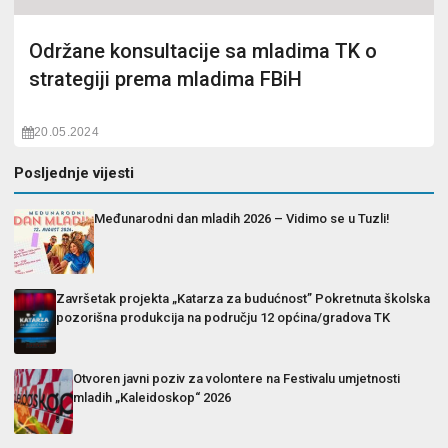
Održane konsultacije sa mladima TK o
strategiji prema mladima FBiH
20.05.2024
Posljednje vijesti
Međunarodni dan mladih 2026 – Vidimo se u Tuzli!
Završetak projekta „Katarza za budućnost” Pokretnuta školska
pozorišna produkcija na području 12 općina/gradova TK
Otvoren javni poziv za volontere na Festivalu umjetnosti
mladih „Kaleidoskop“ 2026