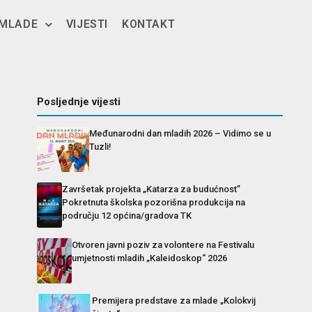
 MLADE
VIJESTI
KONTAKT
Posljednje vijesti
Međunarodni dan mladih 2026 – Vidimo se u
Tuzli!
Završetak projekta „Katarza za budućnost”
Pokretnuta školska pozorišna produkcija na
području 12 općina/gradova TK
Otvoren javni poziv za volontere na Festivalu
umjetnosti mladih „Kaleidoskop“ 2026
Premijera predstave za mlade „Kolokvij