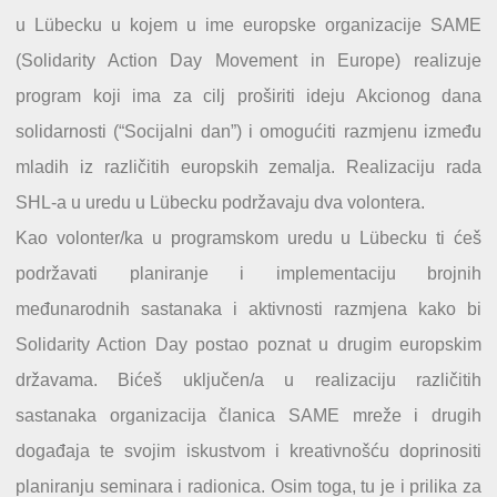
u Lübecku u kojem u ime europske organizacije SAME
(Solidarity Action Day Movement in Europe) realizuje
program koji ima za cilj proširiti ideju Akcionog dana
solidarnosti (“Socijalni dan”) i omogućiti razmjenu između
mladih iz različitih europskih zemalja. Realizaciju rada
SHL-a u uredu u Lübecku podržavaju dva volontera.
Kao volonter/ka u programskom uredu u Lübecku ti ćeš
podržavati planiranje i implementaciju brojnih
međunarodnih sastanaka i aktivnosti razmjena kako bi
Solidarity Action Day postao poznat u drugim europskim
državama. Bićeš uključen/a u realizaciju različitih
sastanaka organizacija članica SAME mreže i drugih
događaja te svojim iskustvom i kreativnošću doprinositi
planiranju seminara i radionica. Osim toga, tu je i prilika za