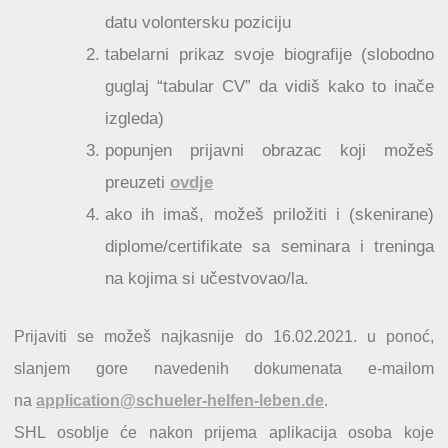
datu volontersku poziciju
tabelarni prikaz svoje biografije (slobodno
guglaj “tabular CV” da vidiš kako to inače
izgleda)
popunjen prijavni obrazac koji možeš
preuzeti
ovdje
ako ih imaš, možeš priložiti i (skenirane)
diplome/certifikate sa seminara i treninga
na kojima si učestvovao/la.
Prijaviti se možeš najkasnije do 16.02.2021. u ponoć,
slanjem gore navedenih dokumenata e-mailom
na
application@schueler-helfen-leben.de
.
SHL osoblje će nakon prijema aplikacija osoba koje