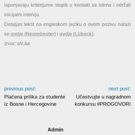
ispunjavaju kriterijume stupiti u kontakt sa istima i održati
inicijalni intervju.
Detaljan tekst na engleskom jeziku o ovom pozivu nalazi
se
ovdje (Neumünster)
i
ovdje (Lübeck)
.
Izvor: shl.ba
previous post:
next post:
Plaćena prilika za studente
Učestvujte u nagradnom
iz Bosne i Hercegovine
konkursu #PROGOVORI
Admin