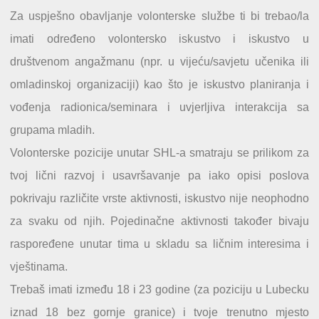
Za uspješno obavljanje volonterske službe ti bi trebao/la
imati određeno volontersko iskustvo i iskustvo u
društvenom angažmanu (npr. u vijeću/savjetu učenika ili
omladinskoj organizaciji) kao što je iskustvo planiranja i
vođenja radionica/seminara i uvjerljiva interakcija sa
grupama mladih.
Volonterske pozicije unutar SHL-a smatraju se prilikom za
tvoj lični razvoj i usavršavanje pa iako opisi poslova
pokrivaju različite vrste aktivnosti, iskustvo nije neophodno
za svaku od njih. Pojedinačne aktivnosti također bivaju
raspoređene unutar tima u skladu sa ličnim interesima i
vještinama.
Trebaš imati između 18 i 23 godine (za poziciju u Lubecku
iznad 18 bez gornje granice) i tvoje trenutno mjesto