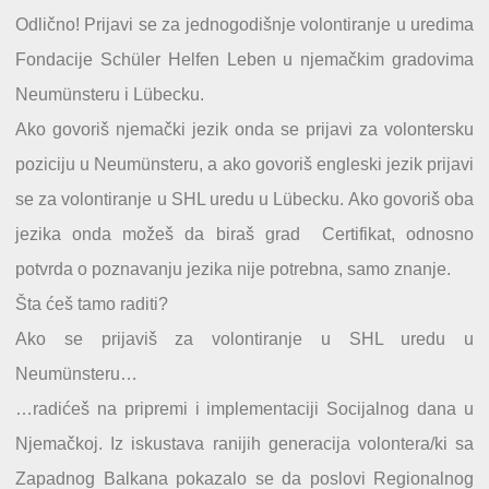
Odlično! Prijavi se za jednogodišnje volontiranje u uredima
Fondacije Schüler Helfen Leben u njemačkim gradovima
Neumünsteru i Lübecku.
Ako govoriš njemački jezik onda se prijavi za volontersku
poziciju u Neumünsteru, a ako govoriš engleski jezik prijavi
se za volontiranje u SHL uredu u Lübecku. Ako govoriš oba
jezika onda možeš da biraš grad Certifikat, odnosno
potvrda o poznavanju jezika nije potrebna, samo znanje.
Šta ćeš tamo raditi?
Ako se prijaviš za volontiranje u SHL uredu u
Neumünsteru…
…radićeš na pripremi i implementaciji Socijalnog dana u
Njemačkoj. Iz iskustava ranijih generacija volontera/ki sa
Zapadnog Balkana pokazalo se da poslovi Regionalnog