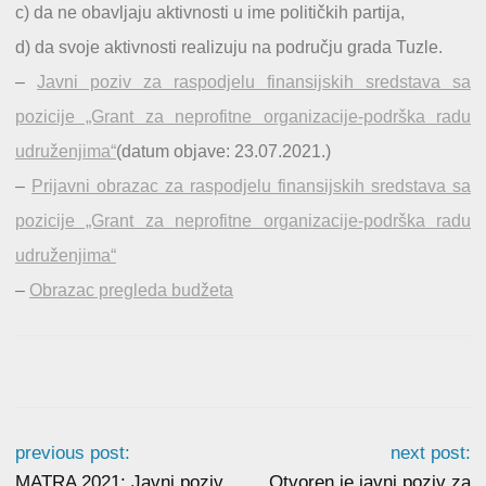
c) da ne obavljaju aktivnosti u ime političkih partija,
d) da svoje aktivnosti realizuju na području grada Tuzle.
–
Javni poziv za raspodjelu finansijskih sredstava sa
pozicije „Grant za neprofitne organizacije-podrška radu
udruženjima“
(datum objave: 23.07.2021.)
–
Prijavni obrazac za raspodjelu finansijskih sredstava sa
pozicije „Grant za neprofitne organizacije-podrška radu
udruženjima“
–
Obrazac pregleda budžeta
previous post:
next post:
MATRA 2021: Javni poziv
Otvoren je javni poziv za