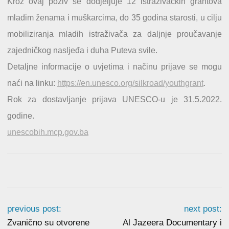
Kroz ovaj poziv se dodjeljuje 12 istraživačkih grantova
mladim ženama i muškarcima, do 35 godina starosti, u cilju
mobiliziranja mladih istraživača za daljnje proučavanje
zajedničkog nasljeđa i duha Puteva svile.
Detaljne informacije o uvjetima i načinu prijave se mogu
naći na linku:
https://en.unesco.org/silkroad/youthgrant
.
Rok za dostavljanje prijava UNESCO-u je 31.5.2022.
godine.
unescobih.mcp.gov.ba
previous post:
next post:
Zvanično su otvorene
Al Jazeera Documentary i