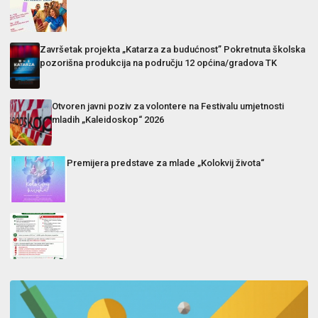
Završetak projekta „Katarza za budućnost” Pokretnuta školska
pozorišna produkcija na području 12 općina/gradova TK
Otvoren javni poziv za volontere na Festivalu umjetnosti
mladih „Kaleidoskop“ 2026
Premijera predstave za mlade „Kolokvij života“