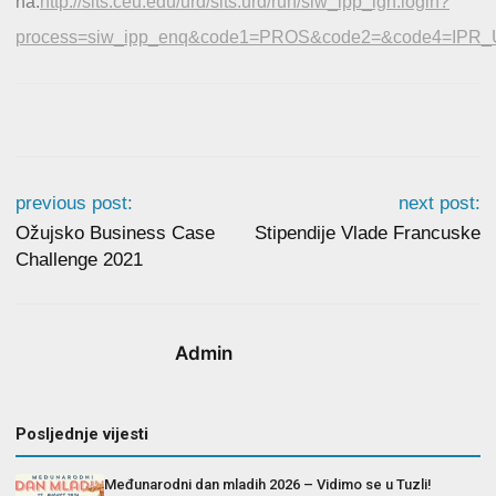
na:
http://sits.ceu.edu/urd/sits.urd/run/siw_ipp_lgn.login?
process=siw_ipp_enq&code1=PROS&code2=&code4=IP
previous post:
next post:
Ožujsko Business Case
Stipendije Vlade Francuske
Challenge 2021
Admin
Posljednje vijesti
Međunarodni dan mladih 2026 – Vidimo se u Tuzli!