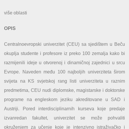
više oblasti
OPIS
Centralnoevropski univerzitet (CEU) sa sjedištem u Beču
okuplja studente i profesore iz preko 100 zemalja kako bi
razmijenili ideje u otvorenoj i dinamičnoj zajednici u srcu
Evrope. Naveden među 100 najboljih univerziteta širom
svijeta na KS svjetskoj rang listi univerziteta u raznim
predmetima, CEU nudi diplomske, magistarske i doktorske
programe na engleskom jeziku akreditovane u SAD i
Austriji. Pored interdisciplinarnih kurseva koje predaje
izvanredan fakultet, univerzitet se može pohvaliti
okruženjem za učenje koje je intenzivno istraživačko i