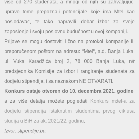
više od 270 studenata, a mnogi od njih su zahvaljujući
upravo tome prepoznali potencijale koje ima Mtel kao
poslodavac, te tako napravili dobar izbor za svoje
zaposlenje i svoju poslovnu budućnost u ovoj kompaniji.
Prijave se mogu dostaviti lično na protokol kompanije ili
preporučenom poštom na adresu: “Mtel“, a.d. Banja Luka,
ul. Vuka Karadžića broj 2, 78 000 Banja Luka, n/r
predsjednika Komisije za izbor i rangiranje studenata za
dodjelu stipendija, i sa naznakom NE OTVARATI.
Konkurs ostaje otvoren do 10. decembra 2021. godine
,
a za više detalja možete pogledati
Konkurs m:tel-a za
dodjelu stipendija istaknutim studentima prvog ciklusa
studija u BiH za ak. 2021/22. godinu
.
Izvor: stipendije.ba