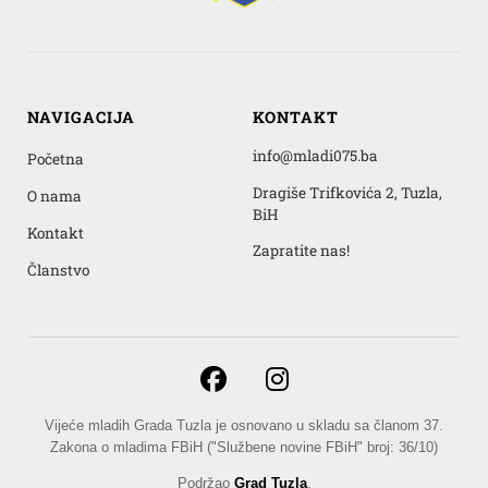
NAVIGACIJA
KONTAKT
info@mladi075.ba
Početna
Dragiše Trifkovića 2, Tuzla,
O nama
BiH
Kontakt
Zapratite nas!
Članstvo
Vijeće mladih Grada Tuzla je osnovano u skladu sa članom 37.
Zakona o mladima FBiH ("Službene novine FBiH" broj: 36/10)
Podržao
Grad Tuzla
.