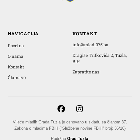
NAVIGACIJA
KONTAKT
info@mladi075.ba
Početna
Dragiše Trifkovića 2, Tuzla,
O nama
BiH
Kontakt
Zapratite nas!
Članstvo
Vijeće mladih Grada Tuzla je osnovano u skladu sa članom 37.
Zakona o mladima FBiH ("Službene novine FBiH" broj: 36/10)
Podržao
Grad Tuzla
.