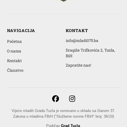
NAVIGACIJA
KONTAKT
info@mladi075.ba
Početna
Dragiše Trifkovića 2, Tuzla,
O nama
BiH
Kontakt
Zapratite nas!
Članstvo
Vijeće mladih Grada Tuzla je osnovano u skladu sa članom 37.
Zakona o mladima FBiH ("Službene novine FBiH" broj: 36/10)
Podržao
Grad Tuzla
.