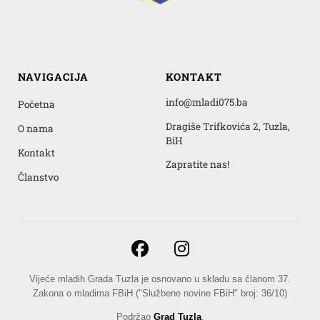
NAVIGACIJA
KONTAKT
info@mladi075.ba
Početna
Dragiše Trifkovića 2, Tuzla,
O nama
BiH
Kontakt
Zapratite nas!
Članstvo
Vijeće mladih Grada Tuzla je osnovano u skladu sa članom 37.
Zakona o mladima FBiH ("Službene novine FBiH" broj: 36/10)
Podržao
Grad Tuzla
.