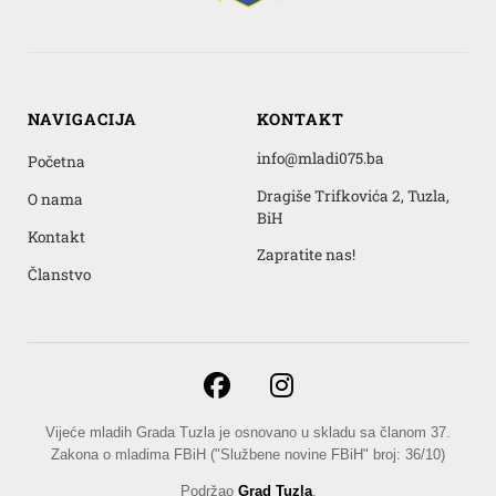
NAVIGACIJA
KONTAKT
info@mladi075.ba
Početna
Dragiše Trifkovića 2, Tuzla,
O nama
BiH
Kontakt
Zapratite nas!
Članstvo
Vijeće mladih Grada Tuzla je osnovano u skladu sa članom 37.
Zakona o mladima FBiH ("Službene novine FBiH" broj: 36/10)
Podržao
Grad Tuzla
.