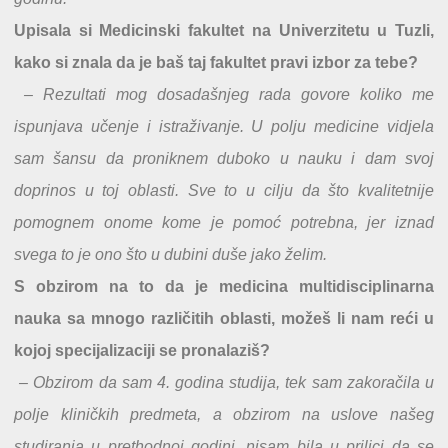
Upisala si Medicinski fakultet na Univerzitetu u Tuzli,
kako si znala da je baš taj fakultet pravi izbor za tebe?
– Rezultati mog dosadašnjeg rada govore koliko me
ispunjava učenje i istraživanje. U polju medicine vidjela
sam šansu da proniknem duboko u nauku i dam svoj
doprinos u toj oblasti. Sve to u cilju da što kvalitetnije
pomognem onome kome je pomoć potrebna, jer iznad
svega to je ono što u dubini duše jako želim.
S obzirom na to da je medicina multidisciplinarna
nauka sa mnogo različitih oblasti, možeš li nam reći u
kojoj specijalizaciji se pronalaziš?
– Obzirom da sam 4. godina studija, tek sam zakoračila u
polje kliničkih predmeta, a obzirom na uslove našeg
studiranja u prethodnoj godini, nisam bila u prilici da se