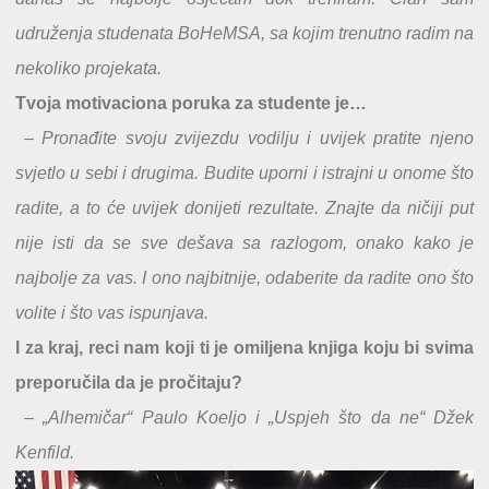
udruženja studenata BoHeMSA, sa kojim trenutno radim na
nekoliko projekata.
Tvoja motivaciona poruka za studente je…
– Pronađite svoju zvijezdu vodilju i uvijek pratite njeno
svjetlo u sebi i drugima. Budite uporni i istrajni u onome što
radite, a to će uvijek donijeti rezultate. Znajte da ničiji put
nije isti da se sve dešava sa razlogom, onako kako je
najbolje za vas. I ono najbitnije, odaberite da radite ono što
volite i što vas ispunjava.
I za kraj, reci nam koji ti je omiljena knjiga koju bi svima
preporučila da je pročitaju?
– „Alhemičar“ Paulo Koeljo i „Uspjeh što da ne“ Džek
Kenfild.