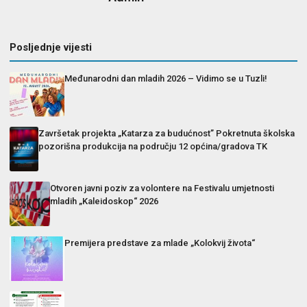
Posljednje vijesti
Međunarodni dan mladih 2026 – Vidimo se u Tuzli!
Završetak projekta „Katarza za budućnost” Pokretnuta školska
pozorišna produkcija na području 12 općina/gradova TK
Otvoren javni poziv za volontere na Festivalu umjetnosti
mladih „Kaleidoskop“ 2026
Premijera predstave za mlade „Kolokvij života“