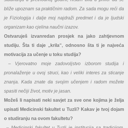
bliže upoznam sa praktičnim radom. Za sada mogu reći da
je Fiziologija i dalje moj najdraži predmet i da je ljudski
organizam kao cjelina naučni izazov.
Ostvaruješ izvanredan prosjek na jako zahtjevnom
studiju. Šta ti daje „krila“, odnosno šta ti je najveća
motivacija za učenje u toku studija?
– Vjerovatno moje zadovoljstvo izborom studija i
pronalaženje u ovoj struci, kao i veliki interes za sticanje
znanja. Kada znate da svojim učenjem i radom možete
spasiti nečiji život, motiv je jasan.
Možeš li napisati neki savjet za sve one kojima je želja
upisati Medicinski fakultet u Tuzli? Kakav je tvoj dojam
o studiranju na ovom fakultetu?
– Medicinski fakultet u Tuzli je institucija sa tradicijom,