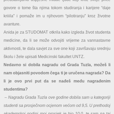
govore o tome šta njima tokom studiranja i karijere “daje
kriiila” i pomaže im u njihovom “pilotiranju” kroz životne
avanture.
Anida je za STUDOMAT otkrila kako izgleda život studenta
medicine, da li se može odvojiti vrijeme za vannastavne
aktivnosti, te dala savjet za sve one koji završavaju srednju
školu i žele upisati Medicinski fakultet UNTZ.
Nedavno si dobila nagradu od Grada Tuzla, možeš li
nam objasniti povodom čega ti je uručena nagrada? Da
li je ovo prvi put da se nađeš među nagrađenim
studentima?
– Nagradu Grada Tuzla ove godine dobila sam u kategoriji
studenti sa prosječnom ocjenom većom od 9,5. U prethodoj
akademskoj godini moj prosjek je bio 10,0, te sam na taj