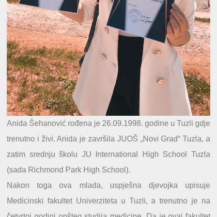
Anida Šehanović rođena je 26.09.1998. godine u Tuzli gdje
trenutno i živi. Anida je završila JUOŠ „Novi Grad“ Tuzla, a
zatim srednju školu JU International High School Tuzla
(sada Richmond Park High School).
Nakon toga ova mlada, uspješna djevojka upisuje
Medicinski fakultet Univerziteta u Tuzli, a trenutno je na
četvrtoj godini opšteg studija medicine. Da je ovaj fakultet