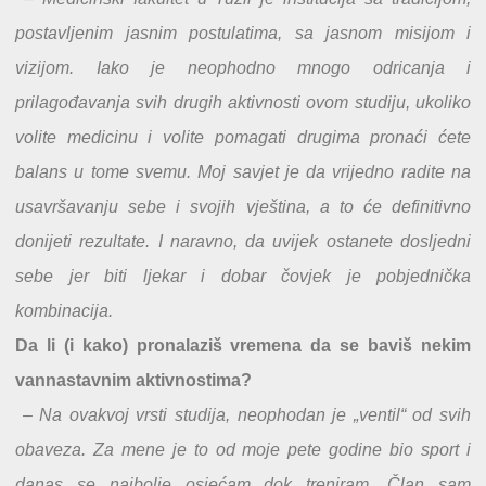
postavljenim jasnim postulatima, sa jasnom misijom i
vizijom. Iako je neophodno mnogo odricanja i
prilagođavanja svih drugih aktivnosti ovom studiju, ukoliko
volite medicinu i volite pomagati drugima pronaći ćete
balans u tome svemu. Moj savjet je da vrijedno radite na
usavršavanju sebe i svojih vještina, a to će definitivno
donijeti rezultate. I naravno, da uvijek ostanete dosljedni
sebe jer biti ljekar i dobar čovjek je pobjednička
kombinacija.
Da li (i kako) pronalaziš vremena da se baviš nekim
vannastavnim aktivnostima?
– Na ovakvoj vrsti studija, neophodan je „ventil“ od svih
obaveza. Za mene je to od moje pete godine bio sport i
danas se najbolje osjećam dok treniram. Član sam