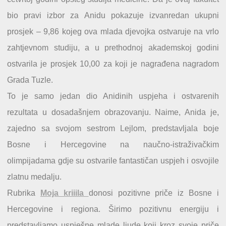
bio pravi izbor za Anidu pokazuje izvanredan ukupni
prosjek – 9,86 kojeg ova mlada djevojka ostvaruje na vrlo
zahtjevnom studiju, a u prethodnoj akademskoj godini
ostvarila je prosjek 10,00 za koji je nagrađena nagradom
Grada Tuzle.
To je samo jedan dio Anidinih uspjeha i ostvarenih
rezultata u dosadašnjem obrazovanju. Naime, Anida je,
zajedno sa svojom sestrom Lejlom, predstavljala boje
Bosne i Hercegovine na naučno-istraživačkim
olimpijadama gdje su ostvarile fantastičan uspjeh i osvojile
zlatnu medalju.
Rubrika
Moja kriiila
donosi pozitivne priče iz Bosne i
Hercegovine i regiona. Širimo pozitivnu energiju i
predstavljamo uspješne mlade ljude koji kroz svoje priče