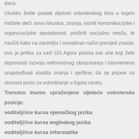
dana.
Ukoliko želite postati dijelom volonterskog tima u kojem
možete steći nova iskustva, znanja, razviti komunikacijske i
organizacijske sposobnosti, proširiti socijalnu mrežu, te
naučiti kako na zanimljiv i inovativan način prenijeti znanje,
ovo je prilika za vas! UG Agora poziva sve one koji žele
doprinositi razvoju neformalnog obrazovanja i istovremeno
unaprjeđivati vlastita znanja i vještine, da se prijave na
otvoreni poziv za volontiranje u Agora centru.
Trenutno imamo upraženjene sljedeće volonterske
pozicije:
voditelji/ice kursa njemačkog jezika
voditelji/ice kursa engleskog jezika
voditelji/ice kursa informatike