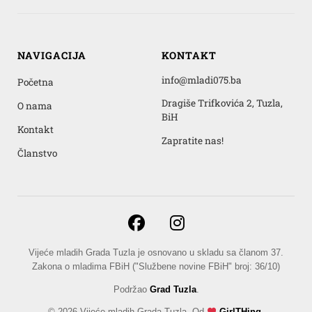
NAVIGACIJA
KONTAKT
info@mladi075.ba
Početna
Dragiše Trifkovića 2, Tuzla,
O nama
BiH
Kontakt
Zapratite nas!
Članstvo
Vijeće mladih Grada Tuzla je osnovano u skladu sa članom 37.
Zakona o mladima FBiH ("Službene novine FBiH" broj: 36/10)
Podržao
Grad Tuzla
.
© 2026 Vijeće mladih Grada Tuzla. Od
GirlTHing
.