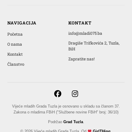
NAVIGACIJA
KONTAKT
info@mladi075.ba
Početna
Dragiše Trifkovića 2, Tuzla,
O nama
BiH
Kontakt
Zapratite nas!
Članstvo
Vijeće mladih Grada Tuzla je osnovano u skladu sa članom 37.
Zakona o mladima FBiH ("Službene novine FBiH" broj: 36/10)
Podržao
Grad Tuzla
.
© 2026 Vijeće mladih Grada Tuzla. Od
GirlTHing
.