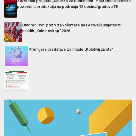
Završetak projekta „Katarza za budućnost” Pokretnuta školska
pozorišna produkcija na području 12 općina/gradova TK
Otvoren javni poziv za volontere na Festivalu umjetnosti
mladih „Kaleidoskop“ 2026
Premijera predstave za mlade „Kolokvij života“