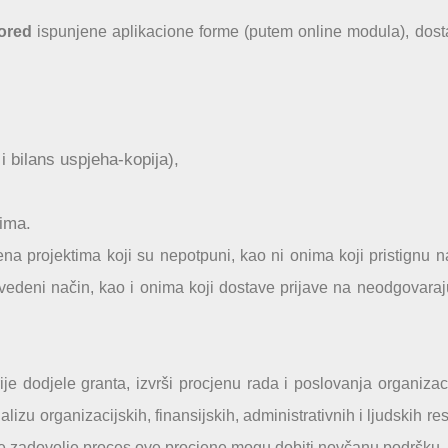
pored
ispunjene aplikacione forme (putem online modula), dost
 i bilans uspjeha-kopija),
tima.
ena projektima koji su nepotpuni, kao ni onima koji pristignu 
vedeni način, kao i onima koji dostave prijave na neodgovara
ije dodjele granta, izvrši procjenu rada i poslovanja organizac
u organizacijskih, finansijskih, administrativnih i ljudskih re
je zadovolje proces ove procjene mogu dobiti novčanu podršku.