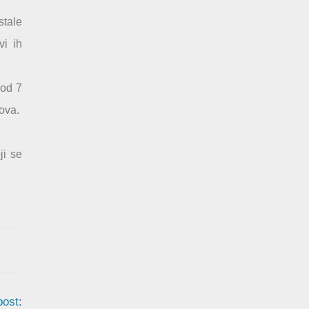
stale
vi ih
 od 7
tova.
ji se
post: