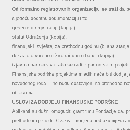
Od formalno registrovanih organizacija se traži da 
sljedeću dodatnu dokumentaciju i to:
rješenje o registraciji (kopija),
statut Udruženja (kopija),
finansijski izvještaj za prethodnu godinu (bilans stanja
dokaz o otvorenom žiro računu u banci (kopija), i
izjavu o partnerstvu, ako se radi o partnerskim projek
Finansijska podrška projektima mladih neće biti dodijelj
navedenog roka ili ne budu dostavljeni na prethodno na
obrascima.
USLOVI ZA DODJELU FINANSIJSKE PODRŠKE
Aplikanti su dužni omogućiti grant timu Fondacije da, pr
prethodnom periodu. Ovakva procjena podrazumijeva analiz
podnosioca projektnog prijedloga. Samo organizacije ko