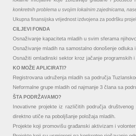
konkretnih problema u svojim lokalnim zajednicama, naselj
Ukupna finansijska vrijednost izdvojena za podršku proj
CILJEVI FONDA
Osnaživanje kapaciteta mladih u svim sferama njihovo
Osnaživanje mladih na samostalno donošenje odluka i d
Osnažiti omladinski sektor kroz jačanje programskih i
KO MOŽE APLICIRATI?
Registrovana udruženja mladih sa područja Tuzlansko
Neformalne grupe mladih od najmanje 3 člana sa podru
ŠTA PODRŽAVAMO?
Inovativne projekte iz različitih područja društvenog
direktno utiče na poboljšanje položaja mladih.
Projekte koji promovišu građanski aktivizam i volont
Projekte koji su usmjereni na konkretno rješavanje od