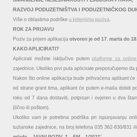
RAZVOJ PODUZETNIŠTVA I PODUZETNIČKOG DU
Više o oblastima podrške
u kriterijima poziva
.
ROK ZA PRIJAVU
Poziv za prijem aplikacija
otvoren je od 17. marta
do 18.
KAKO APLICIRATI?
Aplicirati možete isključivo putem
platforme za online
zajednice. Ukoliko prvi puta aplicirate preporučujemo da
Nakon što online aplikacija bude prihvaćena aplikant će 
od strane grant tima, aplikant će putem e-maila dobiti p
roku od 7 dana dostaviti, potpisan i ovjeren u dva št
(lično ili poštom).
Ukoliko vam je potrebna podrška pri ispunjavanju onlin
tuzlanske zajednice, na broj telefona 035 362-830/831 il
mlade – JAVNI POZIV 1 – FM – 1/2021
“