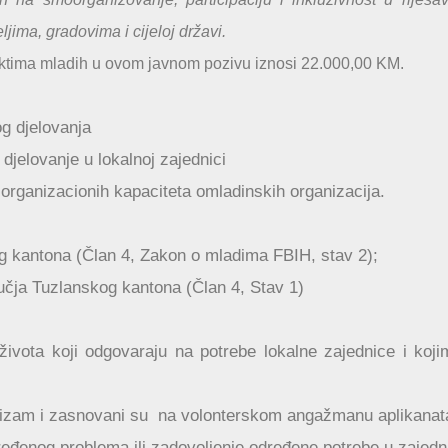
ima, gradovima i cijeloj državi.
ektima mladih u ovom javnom pozivu iznosi 22.000,00 KM.
g djelovanja
jelovanje u lokalnoj zajednici
 organizacionih kapaciteta omladinskih organizacija.
g kantona (Član 4, Zakon o mladima FBIH, stav 2);
čja Tuzlanskog kantona (Član 4, Stav 1)
 života koji odgovaraju na potrebe lokalne zajednice i koj
erizam i zasnovani su na volonterskom angažmanu aplikanat
ređenog problema ili zadovoljenje određene potrebe u zajedni