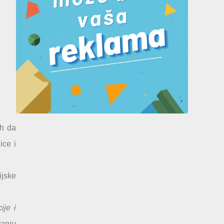
ih da
ice i
ijske
ije i
vanju