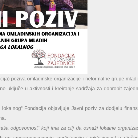
cija) poziva omladinske organizacije i neformalne grupe mlad
o uključe u aktivnosti i kreiranje sadržaja za dobrobit zajedn
okalnog“ Fondacija objavljuje Javni poziv za dodjelu finans
na.
aša odgovornost¨ koji ima za cilj da osnaži lokalne organizac
ih na smoorganizovanje, participaciju i inkluzivnost u riješa