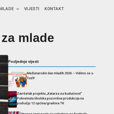
 MLADE
VIJESTI
KONTAKT
 za mlade
Posljednje vijesti
Međunarodni dan mladih 2026 – Vidimo se u
Tuzli!
Završetak projekta „Katarza za budućnost”
Pokretnuta školska pozorišna produkcija na
području 12 općina/gradova TK
Otvoren javni poziv za volontere na Festivalu