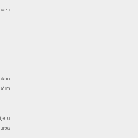
ave i
nakon
jućim
ije u
sursa