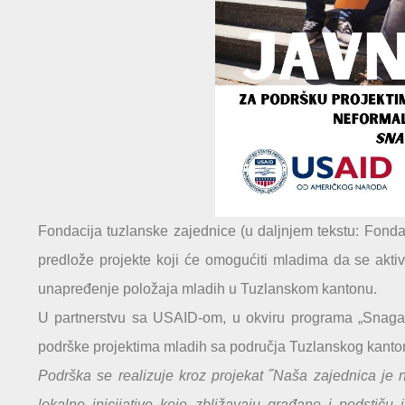
Fondacija tuzlanske zajednice (u daljnjem tekstu: Fonda
predlože projekte koji će omogućiti mladima da se aktivn
unapređenje položaja mladih u Tuzlanskom kantonu.
U partnerstvu sa USAID-om, u okviru programa „Snaga l
podrške projektima mladih sa područja Tuzlanskog kanto
Podrška se realizuje kroz projekat ˝Naša zajednica je n
lokalne inicijative koje zbližavaju građane i podstiču 