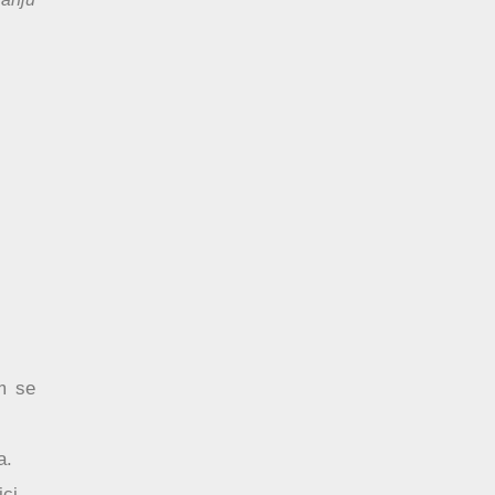
im se
a.
ci.