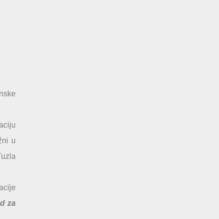
nske
aciju
žni u
Tuzla
acije
d za