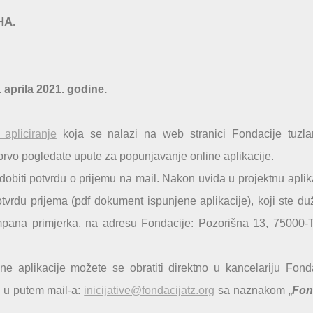
HA.
 aprila 2021. godine.
 apliciranje
koja se nalazi na web stranici Fondacije tuzla
 prvo pogledate upute za popunjavanje online aplikacije.
dobiti potvrdu o prijemu na mail. Nakon uvida u projektnu aplik
otvrdu prijema (pdf dokument ispunjene aplikacije), koji ste du
ampana primjerka, na adresu Fondacije: Pozorišna 13, 75000-
e aplikacije možete se obratiti direktno u kancelariju Fond
i u putem mail-a:
inicijative@fondacijatz.org
sa naznakom „
Fon