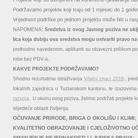
Podržavamo projekte koji traju od 1 mjesec do 1 godin
Vrijednost podrške po jednom projektu može biti u ra
NAPOMENA
: Sredstva iz ovog Javnog poziva ne ukl
lica koja dobiju ova sredstva mogu ostvariti pravo n
prethodno navedenom, aplikanti su obavezni prilikom pop
robe bez PDV-a.
KAKVE PROJEKTE PODRŽAVAMO?
Shodno rezultatima istraživanja
Vitalni znaci 2019
., pre
lokalnih zajednica u Tuzlanskom kantonu, te izazovim
razvoja
. U okviru ovog poziva, želimo podržati projekte ko
slijedeće oblasti življenja:
OČUVANJE PRIRODE, BRIGA O OKOLIŠU I KLIMI;
KVALITETNO OBRAZOVANJE I CJELOŽIVOTNO U
SMANJENJE NEJEDNAKOSTI I LJUDSKA PRAVA;