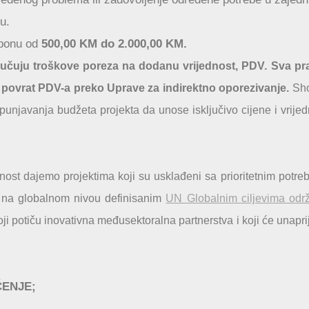
u.
sponu od
500,00 KM do 2.000,00 KM.
jučuju troškove poreza na dodanu vrijednost, PDV. Sva pr
a povrat PDV-a preko Uprave za indirektno oporezivanje.
Sh
unjavanja budžeta projekta da unose isključivo cijene i vrijed
dnost dajemo projektima koji su usklađeni sa prioritetnim potr
a na globalnom nivou definisanim
UN Globalnim ciljevima odr
ji potiču inovativna međusektoralna partnerstva i koji će unaprij
ČENJE;