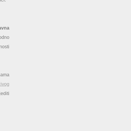
avna
odno
nosti
ebama
živog
editi