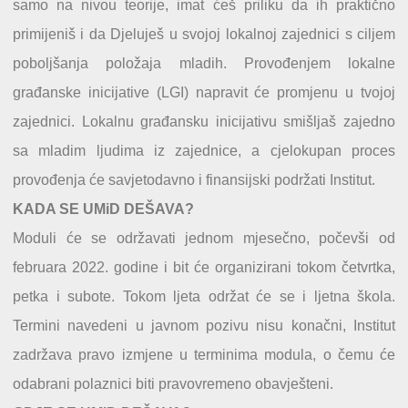
samo na nivou teorije, imat ćeš priliku da ih praktično
primijeniš i da Djeluješ u svojoj lokalnoj zajednici s ciljem
poboljšanja položaja mladih. Provođenjem lokalne
građanske inicijative (LGI) napravit će promjenu u tvojoj
zajednici. Lokalnu građansku inicijativu smišljaš zajedno
sa mladim ljudima iz zajednice, a cjelokupan proces
provođenja će savjetodavno i finansijski podržati Institut.
KADA SE UMiD DEŠAVA?
Moduli će se održavati jednom mjesečno, počevši od
februara 2022. godine i bit će organizirani tokom četvrtka,
petka i subote. Tokom ljeta održat će se i ljetna škola.
Termini navedeni u javnom pozivu nisu konačni, Institut
zadržava pravo izmjene u terminima modula, o čemu će
odabrani polaznici biti pravovremeno obavješteni.