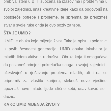
prebivalištem u BiH, suočena sa izazovima i problemima u
svojoj zajednici, imaš kreativne ideje kako da odgovoriš na
postojeće potrebe i probleme, te spremna da preuzmeš
stvar u svoje ruke onda je ovo poziv za tebe.
ŠTA JE UMiD?
UMiD je obuka koja mijenja život. Tako je opisuju polaznici
iz prvih šesnaest generacija. UMiD obuka inkubator je
mladih lidera aktivnih u društvu. Obuka koja ti omogućava
da postaneš primjer i pokretačka snaga u svojoj zajednici i
učestvuješ u rješavanju problema mladih, ali i da se
pripremiš za vlastitu karijeru, stekneš nove vještine,
upoznaš nove mlade ljude slične sebi, usavršavaš se i
družiš.
KAKO UMiD MIJENJA ŽIVOT?