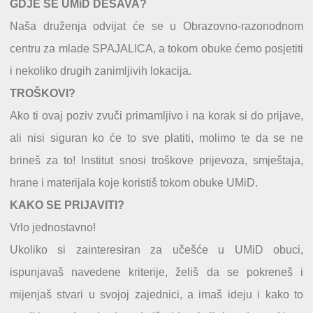
GDJE SE UMiD DEŠAVA?
Naša druženja odvijat će se u Obrazovno-razonodnom
centru za mlade SPAJALICA, a tokom obuke ćemo posjetiti
i nekoliko drugih zanimljivih lokacija.
TROŠKOVI?
Ako ti ovaj poziv zvuči primamljivo i na korak si do prijave,
ali nisi siguran ko će to sve platiti, molimo te da se ne
brineš za to! Institut snosi troškove prijevoza, smještaja,
hrane i materijala koje koristiš tokom obuke UMiD.
KAKO SE PRIJAVITI?
Vrlo jednostavno!
Ukoliko si zainteresiran za učešće u UMiD obuci,
ispunjavaš navedene kriterije, želiš da se pokreneš i
mijenjaš stvari u svojoj zajednici, a imaš ideju i kako to