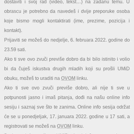
dostaviti i svoj rad (video, tekst…) na zadanu temu. U
obrascu je potrebno da navedeš i dvije preporuke osoba
koje bismo mogli kontaktirati (ime, prezime, pozicija i
kontakt).
Prijaviti se možeš do nedjelje, 6. februara 2022. godine do
23.59 sati.
Ako ti sve ovo zvuči previše dobro da bi bilo istinito i volio
bi da čuješ iskustva drugih mladih koji su prošli UMiD
obuku, možeš to uraditi na
OVOM
linku.
Ako ti sve ovo zvuči previše dobro, ali nije ti sve u
potpunosti jasno i imaš pitanja, dođi na našu online info
sesiju i saznaj sve što te zanima. Online info sesija održat
će se u ponedjeljak, 17. januara 2022. godine u 17 sati, a
registrovati se možeš na
OVOM
linku.