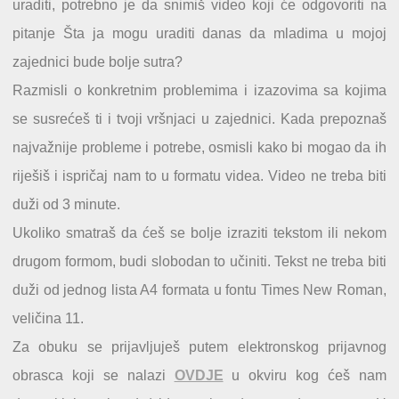
uraditi, potrebno je da snimiš video koji će odgovoriti na
pitanje Šta ja mogu uraditi danas da mladima u mojoj
zajednici bude bolje sutra?
Razmisli o konkretnim problemima i izazovima sa kojima
se susrećeš ti i tvoji vršnjaci u zajednici. Kada prepoznaš
najvažnije probleme i potrebe, osmisli kako bi mogao da ih
riješiš i ispričaj nam to u formatu videa. Video ne treba biti
duži od 3 minute.
Ukoliko smatraš da ćeš se bolje izraziti tekstom ili nekom
drugom formom, budi slobodan to učiniti. Tekst ne treba biti
duži od jednog lista A4 formata u fontu Times New Roman,
veličina 11.
Za obuku se prijavljuješ putem elektronskog prijavnog
obrasca koji se nalazi
OVDJE
u okviru kog ćeš nam