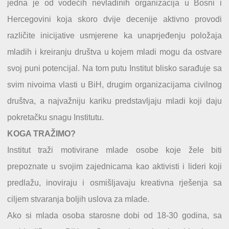
jedna je od vodećih nevladinih organizacija u Bosni i
Hercegovini koja skoro dvije decenije aktivno provodi
različite inicijative usmjerene ka unaprjeđenju položaja
mladih i kreiranju društva u kojem mladi mogu da ostvare
svoj puni potencijal. Na tom putu Institut blisko sarađuje sa
svim nivoima vlasti u BiH, drugim organizacijama civilnog
društva, a najvažniju kariku predstavljaju mladi koji daju
pokretačku snagu Institutu.
KOGA TRAŽIMO?
Institut traži motivirane mlade osobe koje žele biti
prepoznate u svojim zajednicama kao aktivisti i lideri koji
predlažu, inoviraju i osmišljavaju kreativna rješenja sa
ciljem stvaranja boljih uslova za mlade.
Ako si mlada osoba starosne dobi od 18-30 godina, sa