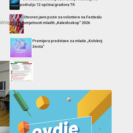
području 12 općina/gradova TK
Otvoren javni poziv za volontere na Festivalu
alnoj
umjetnosti mladih „Kaleidoskop“ 2026
Premijera predstave za mlade „Kolokvij
života“