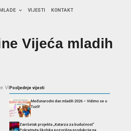
 MLADE
VIJESTI
KONTAKT
ne Vijeća mladih
je VI
Posljednje vijesti
Međunarodni dan mladih 2026 – Vidimo se u
Tuzli!
Završetak projekta „Katarza za budućnost”
Pokretnuta školska pozorišna produkcija na