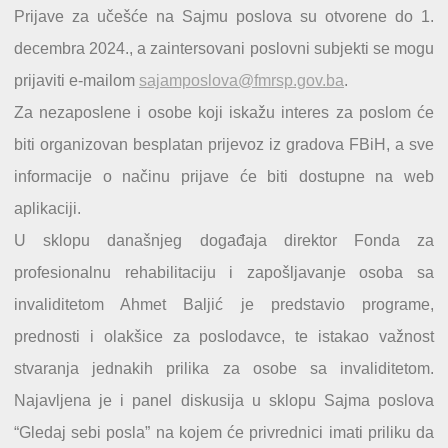
Prijave za učešće na Sajmu poslova su otvorene do 1.
decembra 2024., a zaintersovani poslovni subjekti se mogu
prijaviti e-mailom
sajamposlova@fmrsp.gov.ba
.
Za nezaposlene i osobe koji iskažu interes za poslom će
biti organizovan besplatan prijevoz iz gradova FBiH, a sve
informacije o načinu prijave će biti dostupne na web
aplikaciji.
U sklopu današnjeg događaja direktor Fonda za
profesionalnu rehabilitaciju i zapošljavanje osoba sa
invaliditetom Ahmet Baljić je predstavio programe,
prednosti i olakšice za poslodavce, te istakao važnost
stvaranja jednakih prilika za osobe sa invaliditetom.
Najavljena je i panel diskusija u sklopu Sajma poslova
“Gledaj sebi posla” na kojem će privrednici imati priliku da