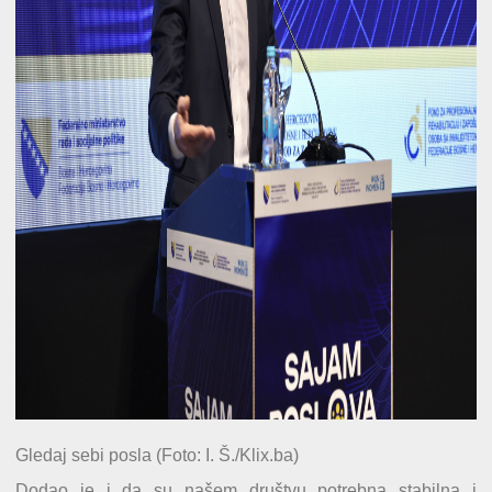
Gledaj sebi posla (Foto: I. Š./Klix.ba)
Dodao je i da su našem društvu potrebna stabilna i