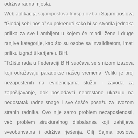
održiva radna mjesta.
Web aplikacija
sajamposlova.fmrsp.gov.ba
i Sajam poslova
“Gledaj sebi posla” su pokrenuti kako bi se stvorila jednaka
prilika za sve i ambijent u kojem će mladi, žene i druge
ranjive kategorije, kao što su osobe sa invaliditetom, imati
priliku izgraditi karijere u BiH.
“Tržište rada u Federaciji BiH suočava se s nizom izazova
koji odražavaju paradokse našeg vremena. Veliki je broj
nezaposlenih na evidencijama službi i zavoda za
zapošljavanje, dok poslodavci neprestano ukazuju na
nedostatak radne snage i sve češće posežu za uvozom
stranih radnika. Ovo nije samo problem nezaposlenosti,
već problem strukturalnog disbalansa koji zahtijeva
sveobuhvatna i održiva rješenja. Cilj Sajma poslova