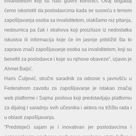
invaliditetom koji su naši glavni korisnici. Ovaj događaj
ćemo iskoristiti da poslodavcima kada se susreću s temom
zapošljavanja osoba sa invaliditetom, olakšamo niz pitanja,
nedoumica pa čak i strahova koji proizilaze iz nedostatka
iskustva ili informacija koje će im jasnije približiti šta to
zapravo znači zapošljavanje osoba sa invaliditetom, koji su
benefiti za poslodavce i koje su njihove obaveze”, izjavio je
Ahmet Baljić.
Haris Čuljević, stručni saradnik za odnose s javnošću u
Federalnom zavodu za zapošljavanje je istakao značaj
web platforme i Sajma poslova koji predstavljaju platformu
za dijalog i saradnju svih učesnika i aktera na tržištu rada i
u oblasti zapošljavanja.
“Predstojeći sajam je i inovativan jer poslodavcima i