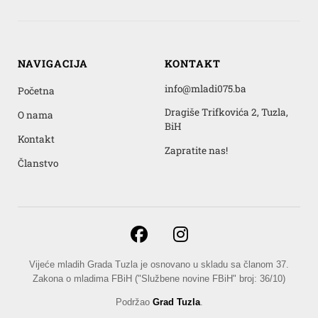
NAVIGACIJA
KONTAKT
info@mladi075.ba
Početna
Dragiše Trifkovića 2, Tuzla,
O nama
BiH
Kontakt
Zapratite nas!
Članstvo
Vijeće mladih Grada Tuzla je osnovano u skladu sa članom 37.
Zakona o mladima FBiH ("Službene novine FBiH" broj: 36/10)
Podržao
Grad Tuzla
.