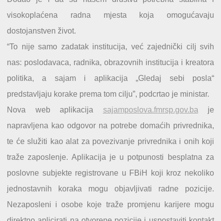
visokoplaćena radna mjesta koja omogućavaju
dostojanstven život.
“To nije samo zadatak institucija, već zajednički cilj svih
nas: poslodavaca, radnika, obrazovnih institucija i kreatora
politika, a sajam i aplikacija „Gledaj sebi posla“
predstavljaju korake prema tom cilju”, podcrtao je ministar.
Nova web aplikacija
sajamposlova.fmrsp.gov.ba
je
napravljena kao odgovor na potrebe domaćih privrednika,
te će služiti kao alat za povezivanje privrednika i onih koji
traže zaposlenje. Aplikacija je u potpunosti besplatna za
poslovne subjekte registrovane u FBiH koji kroz nekoliko
jednostavnih koraka mogu objavljivati radne pozicije.
Nezaposleni i osobe koje traže promjenu karijere mogu
direktno aplicirati na otvorene pozicije i uspostaviti kontakt