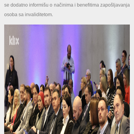
se dodatno informišu o načinima i benefitima zapošljavanja
osoba sa invaliditetom.