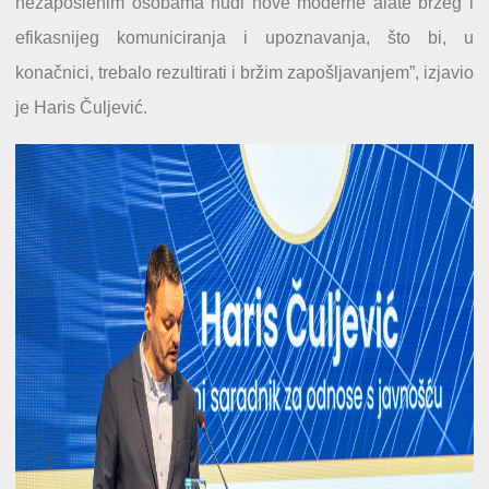
nezaposlenim osobama nudi nove moderne alate bržeg i
efikasnijeg komuniciranja i upoznavanja, što bi, u
konačnici, trebalo rezultirati i bržim zapošljavanjem”, izjavio
je Haris Čuljević.