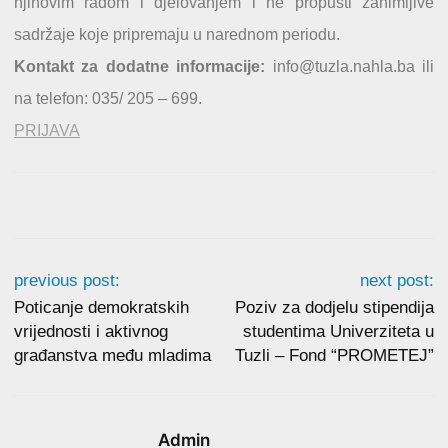
njihovim radom i djelovanjem i ne propusti zanimljive
sadržaje koje pripremaju u narednom periodu.
Kontakt za dodatne informacije:
info@tuzla.nahla.ba ili
na telefon: 035/ 205 – 699.
PRIJAVA
previous post:
next post:
Poticanje demokratskih
Poziv za dodjelu stipendija
vrijednosti i aktivnog
studentima Univerziteta u
građanstva među mladima
Tuzli – Fond “PROMETEJ”
Admin