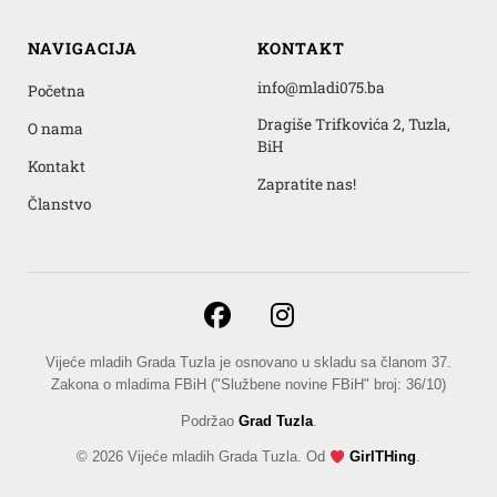
NAVIGACIJA
KONTAKT
info@mladi075.ba
Početna
Dragiše Trifkovića 2, Tuzla,
O nama
BiH
Kontakt
Zapratite nas!
Članstvo
Vijeće mladih Grada Tuzla je osnovano u skladu sa članom 37.
Zakona o mladima FBiH ("Službene novine FBiH" broj: 36/10)
Podržao
Grad Tuzla
.
© 2026 Vijeće mladih Grada Tuzla. Od
GirlTHing
.