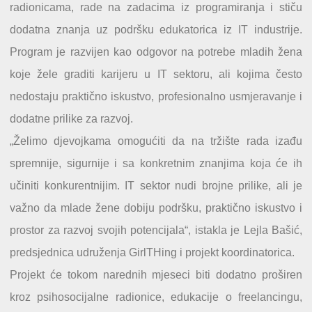
radionicama, rade na zadacima iz programiranja i stiču
dodatna znanja uz podršku edukatorica iz IT industrije.
Program je razvijen kao odgovor na potrebe mladih žena
koje žele graditi karijeru u IT sektoru, ali kojima često
nedostaju praktično iskustvo, profesionalno usmjeravanje i
dodatne prilike za razvoj.
„Želimo djevojkama omogućiti da na tržište rada izađu
spremnije, sigurnije i sa konkretnim znanjima koja će ih
učiniti konkurentnijim. IT sektor nudi brojne prilike, ali je
važno da mlade žene dobiju podršku, praktično iskustvo i
prostor za razvoj svojih potencijala“, istakla je Lejla Bašić,
predsjednica udruženja GirlTHing i projekt koordinatorica.
Projekt će tokom narednih mjeseci biti dodatno proširen
kroz psihosocijalne radionice, edukacije o freelancingu,