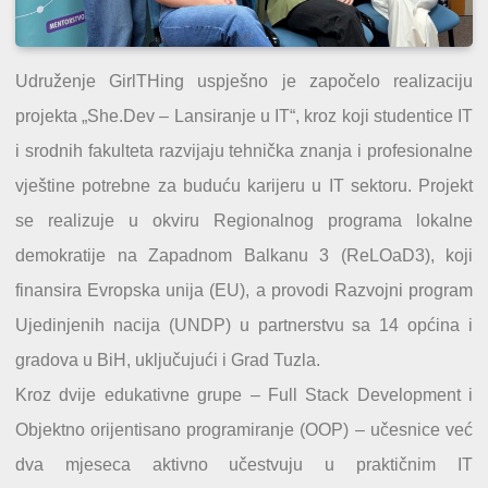
Udruženje GirlTHing uspješno je započelo realizaciju
projekta „She.Dev – Lansiranje u IT“, kroz koji studentice IT
i srodnih fakulteta razvijaju tehnička znanja i profesionalne
vještine potrebne za buduću karijeru u IT sektoru. Projekt
se realizuje u okviru Regionalnog programa lokalne
demokratije na Zapadnom Balkanu 3 (ReLOaD3), koji
finansira Evropska unija (EU), a provodi Razvojni program
Ujedinjenih nacija (UNDP) u partnerstvu sa 14 općina i
gradova u BiH, uključujući i Grad Tuzla.
Kroz dvije edukativne grupe – Full Stack Development i
Objektno orijentisano programiranje (OOP) – učesnice već
dva mjeseca aktivno učestvuju u praktičnim IT