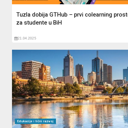
Tuzla dobija GTHub – prvi colearning prost
za studente u BiH
21.04.2025
Edukacije i lični razvoj