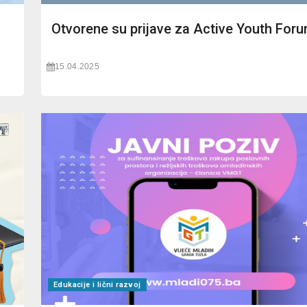
Otvorene su prijave za Active Youth For
15.04.2025
Edukacije i lični razvoj