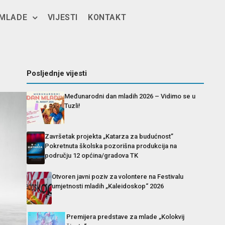
 MLADE
VIJESTI
KONTAKT
Posljednje vijesti
Međunarodni dan mladih 2026 – Vidimo se u
Tuzli!
Završetak projekta „Katarza za budućnost”
Pokretnuta školska pozorišna produkcija na
području 12 općina/gradova TK
Otvoren javni poziv za volontere na Festivalu
umjetnosti mladih „Kaleidoskop“ 2026
Premijera predstave za mlade „Kolokvij