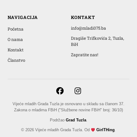
NAVIGACIJA
KONTAKT
info@mladi075.ba
Početna
Dragiše Trifkovića 2, Tuzla,
O nama
BiH
Kontakt
Zapratite nas!
Članstvo
Vijeće mladih Grada Tuzla je osnovano u skladu sa članom 37.
Zakona o mladima FBiH ("Službene novine FBiH" broj: 36/10)
Podržao
Grad Tuzla
.
© 2026 Vijeće mladih Grada Tuzla. Od
GirlTHing
.