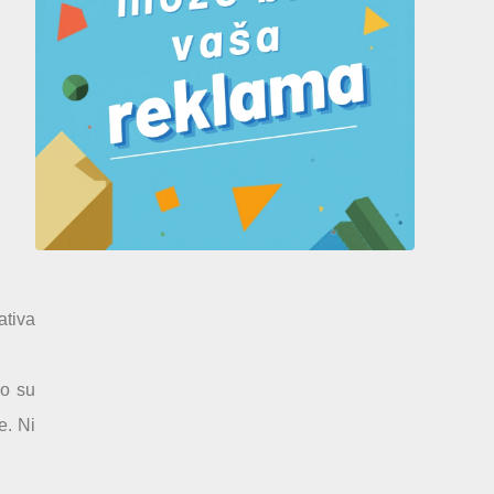
ativa
vo su
e. Ni