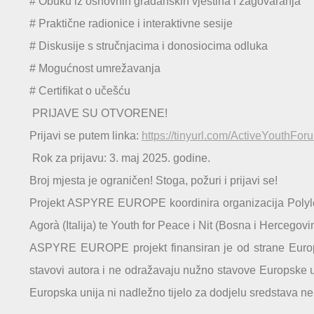
# Obuku iz osnovnih građanskih vještina i zagovaranja
# Praktične radionice i interaktivne sesije
# Diskusije s stručnjacima i donosiocima odluka
# Mogućnost umrežavanja
# Certifikat o učešću
PRIJAVE SU OTVORENE!
Prijavi se putem linka:
https://tinyurl.com/ActiveYouthFor
Rok za prijavu: 3. maj 2025. godine.
Broj mjesta je ograničen! Stoga, požuri i prijavi se!
Projekt ASPYRE EUROPE koordinira organizacija Polylogo
Agorà (Italija) te Youth for Peace i Nit (Bosna i Hercegovi
ASPYRE EUROPE projekt finansiran je od strane Europske
stavovi autora i ne odražavaju nužno stavove Europske un
Europska unija ni nadležno tijelo za dodjelu sredstava n