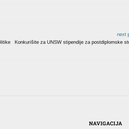
next 
itike
Konkurišite za UNSW stipendije za postdiplomske st
NAVIGACIJA