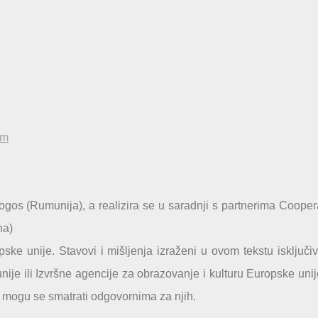
um
s (Rumunija), a realizira se u saradnji s partnerima Cooper
na)
 unije. Stavovi i mišljenja izraženi u ovom tekstu isključi
ije ili Izvršne agencije za obrazovanje i kulturu Europske unij
e mogu se smatrati odgovornima za njih.