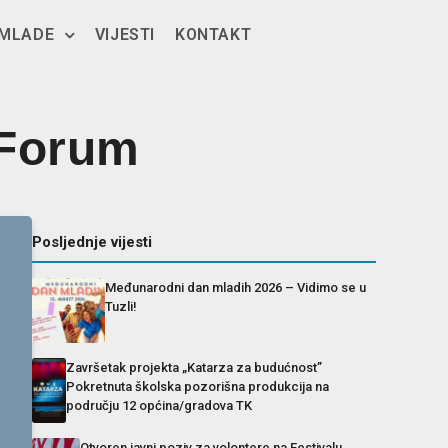
 MLADE
VIJESTI
KONTAKT
 Forum
Posljednje vijesti
Međunarodni dan mladih 2026 – Vidimo se u
Tuzli!
Završetak projekta „Katarza za budućnost”
Pokretnuta školska pozorišna produkcija na
području 12 općina/gradova TK
Otvoren javni poziv za volontere na Festivalu