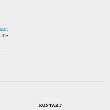
post:
udije
KONTAKT