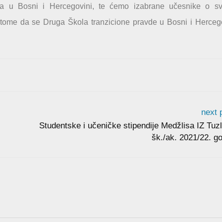
ra u Bosni i Hercegovini, te ćemo izabrane učesnike o s
 tome da se Druga Škola tranzicione pravde u Bosni i Herceg
next 
Studentske i učeničke stipendije Medžlisa IZ Tuz
šk./ak. 2021/22. g