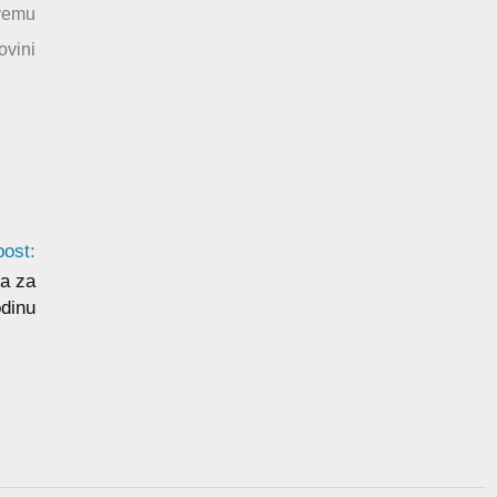
vemu
ovini
post:
la za
odinu