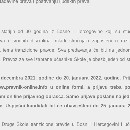
ladavine prava i poštivanju ljudskih prava.
tarijih od 30 godina iz Bosne i Hercegovine koji su stud
va i srodnih disciplina, mladi stručnjaci zaposleni u razli
ma tema tranzicione pravde. Sva predavanja će biti na jedn
ni. Prevoz za sve izabrane učesnike Škole je obezbijeđen od s
. decembra 2021. godine do 20. januara 2022. godine.
Pri
pravnik-online.info u online formi, a prijavu treba pos
utem on-line prijavnog obrasca. Samo prijave poslane na j
e. Uspješni kandidati bit će obaviješteni do 25. januara 
 Druge Škole tranzicione pravde u Bosni i Hercegovini i u