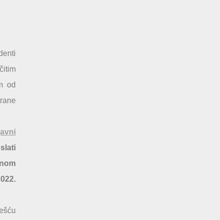
enti
čitim
om od
trane
javni
lati
ednom
2022.
češću