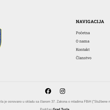
NAVIGACIJA
Početna
O nama
Kontakt
Članstvo
zla je osnovano u skladu sa članom 37. Zakona o mladima FBiH ("Službene no
Podržao
Grad Tuzla
.