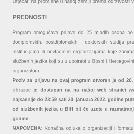
Utjecati na promjene u našoj zemlji prema održivosti v
PREDNOSTI
Program omogućava prijave do 25 mladih osoba ne s
dodiplomskih, postdiplomskih i doktorskih studija pra
institucijama ili nevladinim organizacijama koje zani
službenih jezika koji su u upotrebi u Bosni i Hercegovi
organizatora.
P
oziv za prijavu na ovaj program otvoren je od 20
obrazac
je dostupan na na našoj web stranici www.
najkasnije do 23:59 sati 20. januara 2022. godine p
od službenih jezika u BiH bit će uzete u razmatranj
godine.
NAPOMENA:
Konačna odluka o organizaciji i formatu