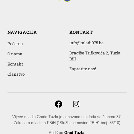
NAVIGACIJA
KONTAKT
info@mladi075.ba
Početna
Dragiše Trifkovića 2, Tuzla,
O nama
BiH
Kontakt
Zapratite nas!
Članstvo
Vijeće mladih Grada Tuzla je osnovano u skladu sa članom 37.
Zakona o mladima FBiH ("Službene novine FBiH" broj: 36/10)
Podržao
Grad Tuzla
.