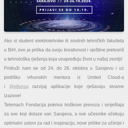
Ako si student elektrotehnike ili srodnih tehničkih fakulteta
u BiH, ovo je prilika da svoju kreativnost i vještine pretvoriš
u tehnološka rješenja koja unapređuju život u našoj zemlji!
Pridruži nam se od 24. do 26. oktobra u Sarajevu i uz
podršku vrhunskih mentora iz United Cloud-a
i
@etfunsa
razvijaj aplikacije koje rješavaju stvarne
izazove!
Telemach Fondacija pokriva troškove prevoza i smještaja
za sve koji dolaze van Sarajeva, a sve učesnike očekuju
optimalni uslovi za rad i inspiraciju, nove prilike za učenje i