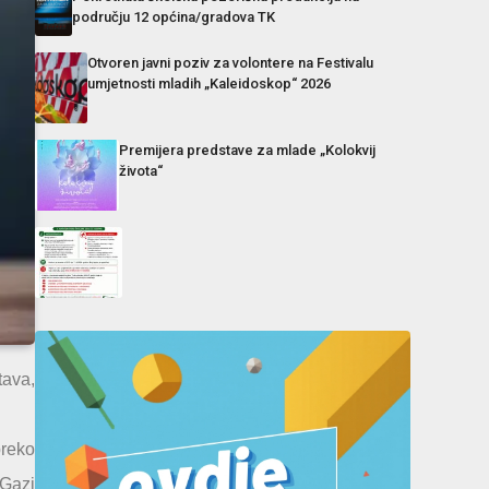
području 12 općina/gradova TK
Otvoren javni poziv za volontere na Festivalu
umjetnosti mladih „Kaleidoskop“ 2026
Premijera predstave za mlade „Kolokvij
života“
tava,
preko
“Gazi