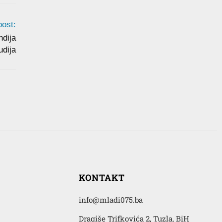
post:
ndija
udija
KONTAKT
info@mladi075.ba
Dragiše Trifkovića 2, Tuzla, BiH