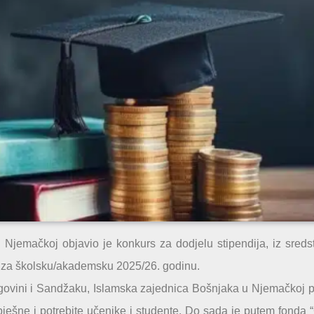
jemačkoj objavio je konkurs za dodjelu stipendija, iz sreds
u za školsku/akademsku 2025/26. godinu.
govini i Sandžaku, Islamska zajednica Bošnjaka u Njemačkoj 
pješne i potrebite učenike i studente. Do sada je putem fonda 