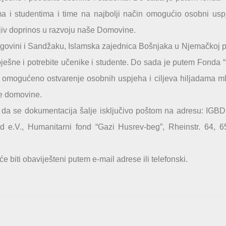
a i studentima i time na najbolji način omogućio osobni usp
erljiv doprinos u razvoju naše Domovine.
egovini i Sandžaku, Islamska zajednica Bošnjaka u Njemačkoj 
pješne i potrebite učenike i studente. Do sada je putem Fonda 
e omogućeno ostvarenje osobnih uspjeha i ciljeva hiljadama m
še domovine.
da se dokumentacija šalje isključivo poštom na adresu: IGBD
 e.V., Humanitarni fond “Gazi Husrev-beg”, Rheinstr. 64, 
e biti obaviješteni putem e-mail adrese ili telefonski.