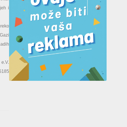
jeh i
preko
“Gazi
ladih
 e.V.
65185