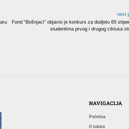
next 
uaru
Fond “Bošnjaci” objavio je konkurs za dodjelu 65 stipe
studentima prvog i drugog ciklusa st
NAVIGACIJA
Početna
O nama