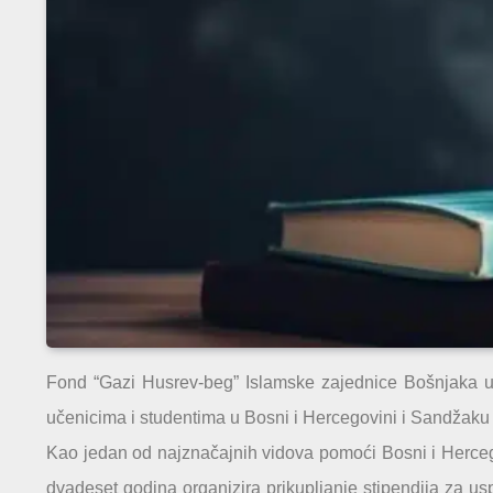
Fond “Gazi Husrev-beg” Islamske zajednice Bošnjaka u N
učenicima i studentima u Bosni i Hercegovini i Sandžak
Kao jedan od najznačajnih vidova pomoći Bosni i Herce
dvadeset godina organizira prikupljanje stipendija za us