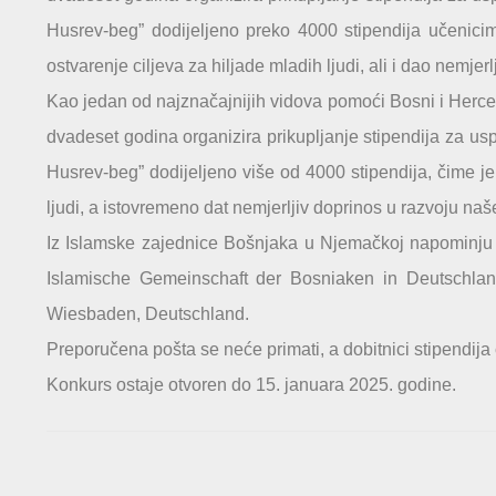
Husrev-beg” dodijeljeno preko 4000 stipendija učenicim
ostvarenje ciljeva za hiljade mladih ljudi, ali i dao nemj
Kao jedan od najznačajnijih vidova pomoći Bosni i Herc
dvadeset godina organizira prikupljanje stipendija za us
Husrev-beg” dodijeljeno više od 4000 stipendija, čime j
ljudi, a istovremeno dat nemjerljiv doprinos u razvoju na
Iz Islamske zajednice Bošnjaka u Njemačkoj napominju 
Islamische Gemeinschaft der Bosniaken in Deutschland
Wiesbaden, Deutschland.
Preporučena pošta se neće primati, a dobitnici stipendija ć
Konkurs ostaje otvoren do 15. januara 2025. godine.