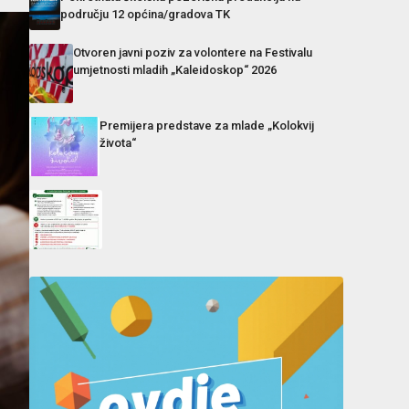
području 12 općina/gradova TK
Otvoren javni poziv za volontere na Festivalu
umjetnosti mladih „Kaleidoskop“ 2026
Premijera predstave za mlade „Kolokvij
života“