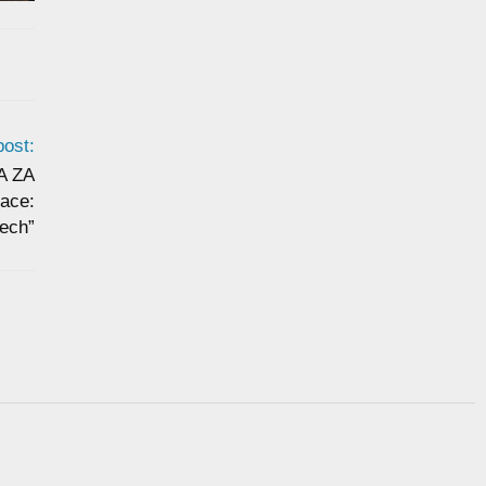
post:
A ZA
ace:
ech”