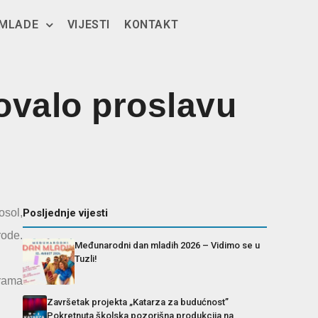
 MLADE
VIJESTI
KONTAKT
zovalo proslavu
osol,
Posljednje vijesti
rode.
Međunarodni dan mladih 2026 – Vidimo se u
Tuzli!
grama
Završetak projekta „Katarza za budućnost”
Pokretnuta školska pozorišna produkcija na