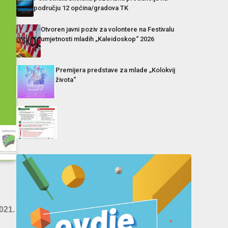
području 12 općina/gradova TK
Otvoren javni poziv za volontere na Festivalu
umjetnosti mladih „Kaleidoskop“ 2026
Premijera predstave za mlade „Kolokvij
života“
021.