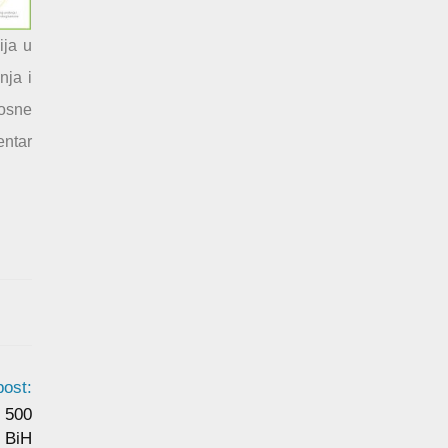
ija u
nja i
Bosne
entar
post:
 500
z BiH