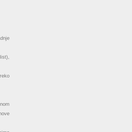
dnje
ist),
reko
dnom
anove