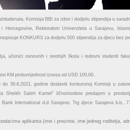
a/studenata, Komisija BBI za izbor i dodjelu stipendija u saradn
 i Hercegovine, Rektoratom Univerziteta u Sarajevu, Islam
 raspisuje KONKURS za dodjelu 500 stipendija za djecu bez j
ja, učenici osnovnih i srednjih škola i redovni studenti fakul
znosi KM protuvrijednost iznosa od USD 100,00.
 do 30.6.2021. godine dostaviti konkursnoj Komisiji u zatvo
da Sheikh Saleh Kamel” lično/osobno predajom u prostori
a Bank International d.d Sarajevo, Trg djece Sarajeva b.b., 
podacima aplikanta (ime i prezime, ime jednog roditelja, ad