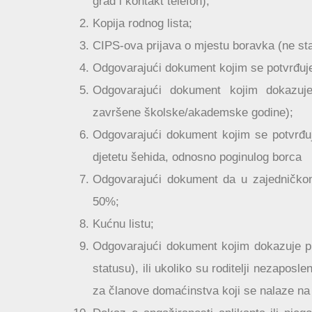
grad i kontakt telefon);
Kopija rodnog lista;
CIPS-ova prijava o mjestu boravka (ne sta
Odgovarajući dokument kojim se potvrđuj
Odgovarajući dokument kojim dokazuje 
završene školske/akademske godine);
Odgovarajući dokument kojim se potvrđuje 
djetetu šehida, odnosno poginulog borca
Odgovarajući dokument da u zajedničkom 
50%;
Kućnu listu;
Odgovarajući dokument kojim dokazuje pr
statusu), ili ukoliko su roditelji nezaposl
za članove domaćinstva koji se nalaze n