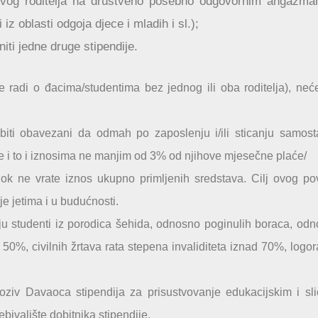
egovog roditelja na društveno posebno odgovornim angažma
iz oblasti odgoja djece i mladih i sl.);
niti jedne druge stipendije.
se radi o đacima/studentima bez jednog ili oba roditelja), neće
iti obavezani da odmah po zaposlenju i/ili sticanju samost
e i to i iznosima ne manjim od 3% od njihove mjesečne plaće/
ok ne vrate iznos ukupno primljenih sredstava. Cilj ovog po
e jetima i u budućnosti.
ju studenti iz porodica šehida, odnosno poginulih boraca, od
50%, civilnih žrtava rata stepena invaliditeta iznad 70%, logor
oziv Davaoca stipendija za prisustvovanje edukacijskim i sl
ebivalište dobitnika stipendije.