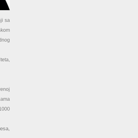
ji sa
skom
ednog
teta,
renoj
jama
71000
resa,