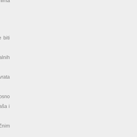
nima
 biti
alnih
vrata
nosno
aša i
ičnim