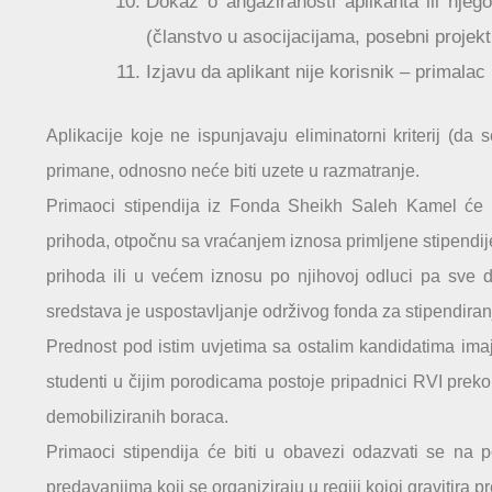
Dokaz o angažiranosti aplikanta ili nj
(članstvo u asocijacijama, posebni projekti 
Izjavu da aplikant nije korisnik – primalac 
Aplikacije koje ne ispunjavaju eliminatorni kriterij (da 
primane, odnosno neće biti uzete u razmatranje.
Primaoci stipendija iz Fonda Sheikh Saleh Kamel će b
prihoda, otpočnu sa vraćanjem iznosa primljene stipendij
prihoda ili u većem iznosu po njihovoj odluci pa sve d
sredstava je uspostavljanje održivog fonda za stipendiranj
Prednost pod istim uvjetima sa ostalim kandidatima ima
studenti u čijim porodicama postoje pripadnici RVI preko 
demobiliziranih boraca.
Primaoci stipendija će biti u obavezi odazvati se na p
predavanjima koji se organiziraju u regiji kojoj gravitira pr