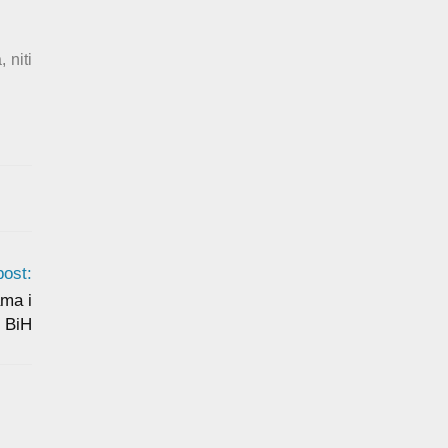
 niti
post:
ma i
 BiH