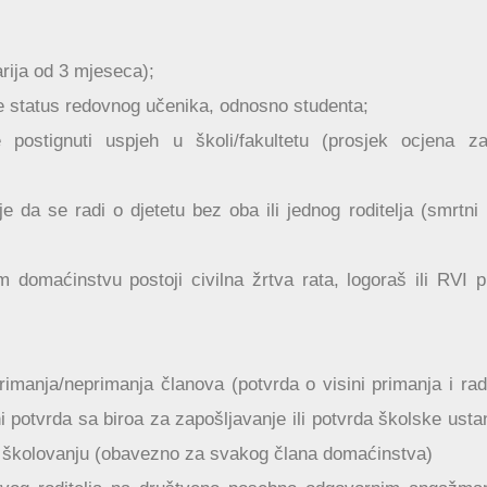
rija od 3 mjeseca);
e status redovnog učenika, odnosno studenta;
postignuti uspjeh u školi/fakultetu (prosjek ocjena za
da se radi o djetetu bez oba ili jednog roditelja (smrtni l
domaćinstvu postoji civilna žrtva rata, logoraš ili RVI p
imanja/neprimanja članova (potvrda o visini primanja i ra
eni potvrda sa biroa za zapošljavanje ili potvrda školske ust
a školovanju (obavezno za svakog člana domaćinstva)