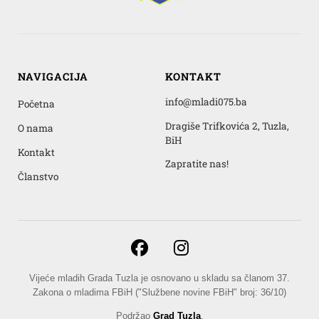
NAVIGACIJA
KONTAKT
info@mladi075.ba
Početna
Dragiše Trifkovića 2, Tuzla,
O nama
BiH
Kontakt
Zapratite nas!
Članstvo
Vijeće mladih Grada Tuzla je osnovano u skladu sa članom 37.
Zakona o mladima FBiH ("Službene novine FBiH" broj: 36/10)
Podržao
Grad Tuzla
.