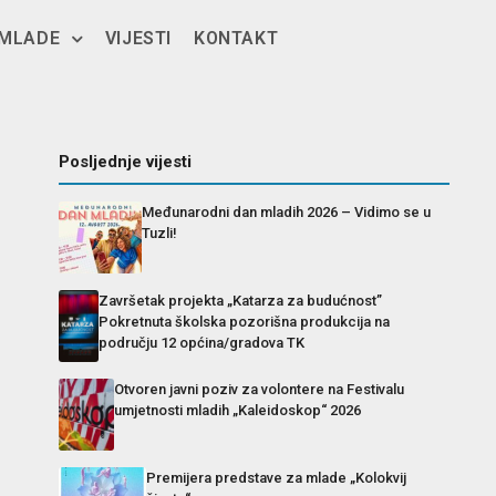
 MLADE
VIJESTI
KONTAKT
Posljednje vijesti
Međunarodni dan mladih 2026 – Vidimo se u
Tuzli!
Završetak projekta „Katarza za budućnost”
Pokretnuta školska pozorišna produkcija na
području 12 općina/gradova TK
Otvoren javni poziv za volontere na Festivalu
umjetnosti mladih „Kaleidoskop“ 2026
Premijera predstave za mlade „Kolokvij