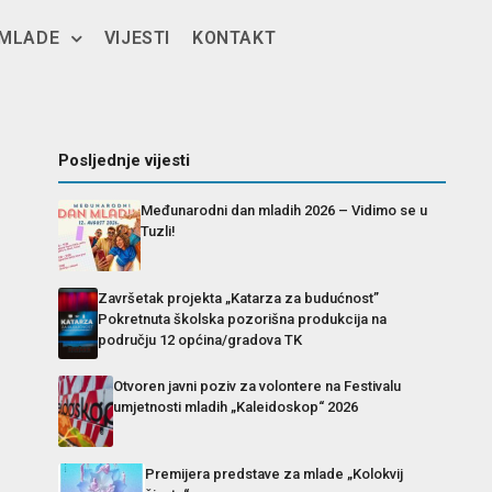
 MLADE
VIJESTI
KONTAKT
Posljednje vijesti
Međunarodni dan mladih 2026 – Vidimo se u
Tuzli!
Završetak projekta „Katarza za budućnost”
Pokretnuta školska pozorišna produkcija na
području 12 općina/gradova TK
Otvoren javni poziv za volontere na Festivalu
umjetnosti mladih „Kaleidoskop“ 2026
Premijera predstave za mlade „Kolokvij