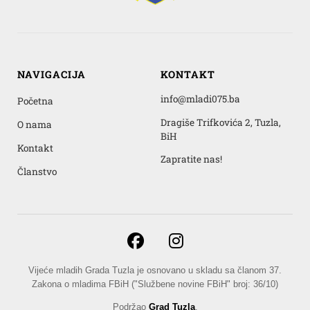
NAVIGACIJA
KONTAKT
info@mladi075.ba
Početna
Dragiše Trifkovića 2, Tuzla,
O nama
BiH
Kontakt
Zapratite nas!
Članstvo
Vijeće mladih Grada Tuzla je osnovano u skladu sa članom 37.
Zakona o mladima FBiH ("Službene novine FBiH" broj: 36/10)
Podržao
Grad Tuzla
.