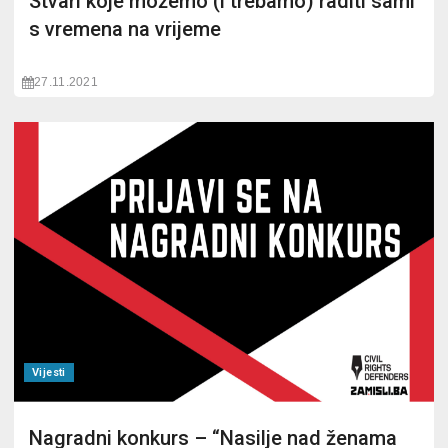
Stvari koje možemo (i trebamo) raditi sami
s vremena na vrijeme
27.11.2021
Vijesti
Nagradni konkurs – “Nasilje nad ženama